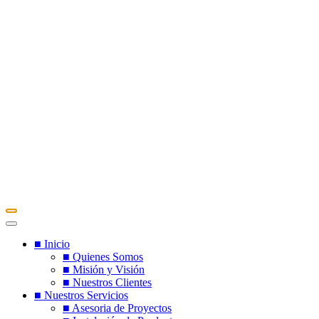
■ Inicio
■ Quienes Somos
■ Misión y Visión
■ Nuestros Clientes
■ Nuestros Servicios
■ Asesoria de Proyectos