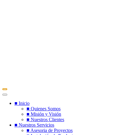
■ Inicio
■ Quienes Somos
■ Misión y Visión
■ Nuestros Clientes
■ Nuestros Servicios
■ Asesoria de Proyectos